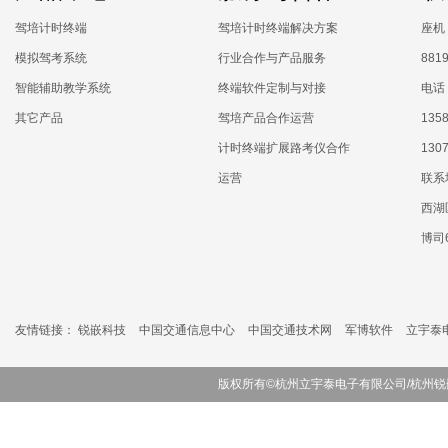
驾培计时终端
驾培计时终端解决方案
座机：
模拟驾考系统
行业合作与产品服务
881
智能辅助教学系统
终端软件定制与对接
电话：
其它产品
驾培产品合作运营
1358
计时终端扩展路考仪合作
130
运营
联系
西湖
博司
友情链接：
锐嵌科技
中国交通信息中心
中国交通技术网
军博软件
立宇泰
版权所有©杭州立宇泰电子有限公司/杭州